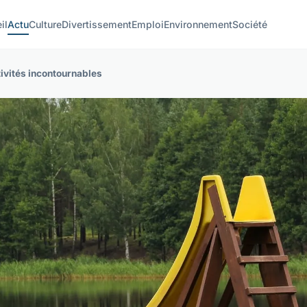
il
Actu
Culture
Divertissement
Emploi
Environnement
Société
ivités incontournables