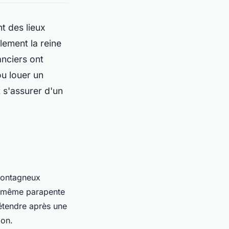
t des lieux
lement la reine
anciers ont
ou louer un
 s'assurer d'un
 montagneux
et même parapente
étendre après une
ion.