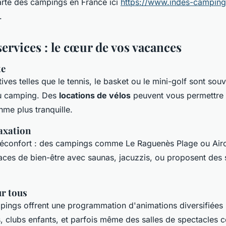
arte des campings en France ici
https://www.indes-campings
.
 services : le cœur de vos vacances
te
tives telles que le tennis, le basket ou le mini-golf sont so
du camping. Des
locations de vélos
peuvent vous permettre 
hme plus tranquille.
laxation
e réconfort : des campings comme Le Raguenès Plage ou Airo
aces de bien-être avec saunas, jacuzzis, ou proposent des
r tous
pings offrent une programmation d'animations diversifiées 
, clubs enfants, et parfois même des salles de spectacles