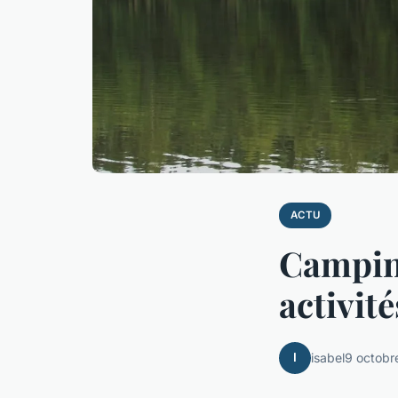
ACTU
Camping
activit
I
isabel
9 octobr