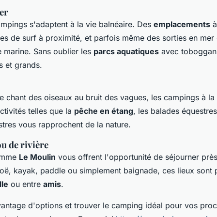
er
campings s'adaptent à la vie balnéaire. Des
emplacements
à
les de surf à proximité, et parfois même des sorties en mer
e marine. Sans oublier les
parcs aquatiques
avec toboggans
s et grands.
le chant des oiseaux au bruit des vagues, les campings à l
ctivités telles que la
pêche en étang
, les balades équestres
tres vous rapprochent de la nature.
u de rivière
comme
Le Moulin
vous offrent l'opportunité de séjourner prè
oë, kayak, paddle ou simplement baignade, ces lieux sont p
lle
ou entre
amis
.
antage d'options et trouver le camping idéal pour vos pro