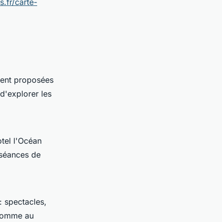
.fr/carte-
uvent proposées
d'explorer les
tel l'Océan
 séances de
: spectacles,
 comme au