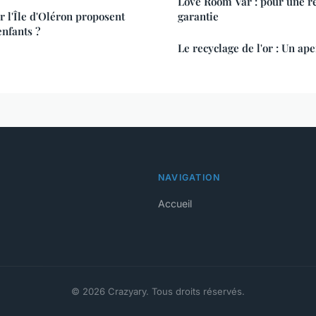
Love Room Var : pour une réconciliation
 l'Île d'Oléron proposent
garantie
enfants ?
Le recyclage de l'or : Un ap
NAVIGATION
Accueil
© 2026 Crazyary. Tous droits réservés.