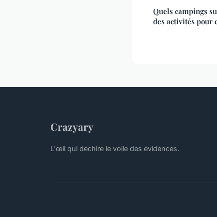
Quels campings sur
des activités pour 
Crazyary
L'œil qui déchire le voile des évidences.