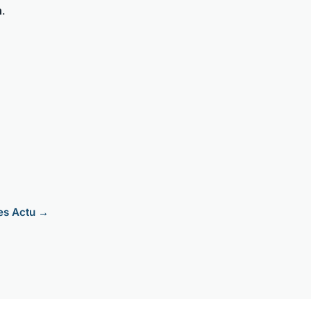
n
.
les Actu →