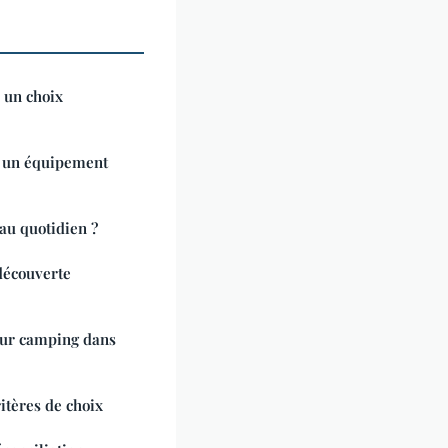
e un choix
t un équipement
u quotidien ?
découverte
ur camping dans
tères de choix