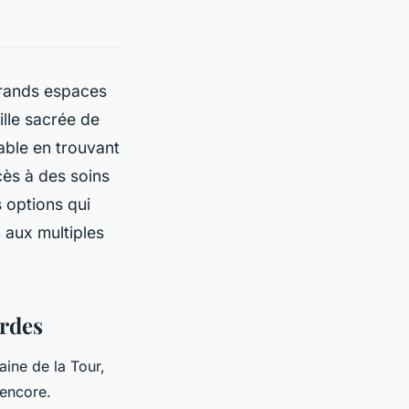
grands espaces
ille sacrée de
éable en trouvant
cès à des soins
 options qui
 aux multiples
urdes
ine de la Tour,
 encore.