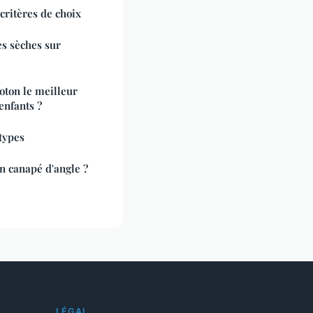
ritères de choix
es sèches sur
oton le meilleur
enfants ?
 types
n canapé d'angle ?
LÉGAL