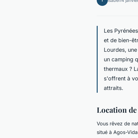
I
isabel
14 janvi
Les Pyrénées
et de bien-êt
Lourdes, une q
un camping qu
thermaux ? La
s'offrent à v
attraits.
Location de
Vous rêvez de nat
situé à Agos-Vida