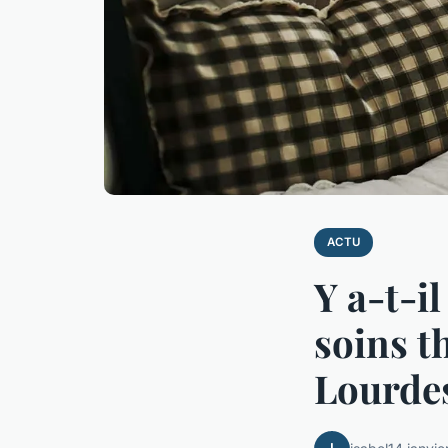
ACTU
Y a-t-i
soins t
Lourde