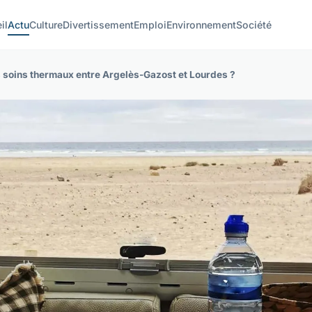
il
Actu
Culture
Divertissement
Emploi
Environnement
Société
 soins thermaux entre Argelès-Gazost et Lourdes ?