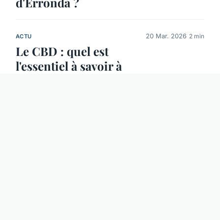
d'Erronda ?
20 Mar. 2026
2 min
ACTU
Le CBD : quel est
l'essentiel à savoir à
propos de ses
bienfaits ?
19 Mar. 2026
2 min
ACTU
Clôtures en
Aluminium :
Personnalisation et
Tendances de Style