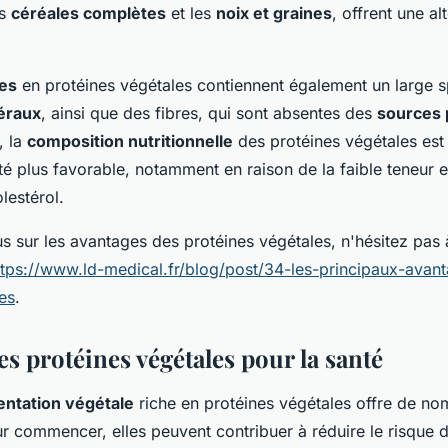
es
céréales complètes
et les
noix et graines
, offrent une al
hes
en protéines végétales contiennent également un large s
éraux
, ainsi que des fibres, qui sont absentes des
sources 
, la
composition nutritionnelle
des protéines végétales est
nté plus favorable, notamment en raison de la faible teneur 
lestérol.
us sur les avantages des protéines végétales, n'hésitez pas 
ttps://www.ld-medical.fr/blog/post/34-les-principaux-avan
es
.
s protéines végétales pour la santé
entation végétale
riche en protéines végétales offre de n
ur commencer, elles peuvent contribuer à réduire le risque 