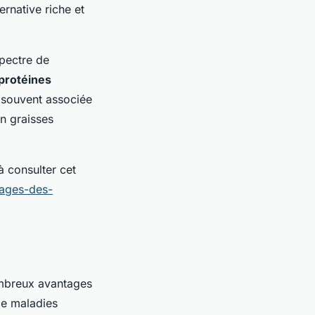
ternative riche et
pectre de
protéines
 souvent associée
en graisses
à consulter cet
tages-des-
ombreux avantages
de maladies