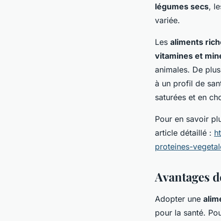
légumes secs
, l
variée.
Les
aliments ric
vitamines et min
animales. De plus
à un profil de sa
saturées et en cho
Pour en savoir pl
article détaillé :
h
proteines-vegetal
Avantages de
Adopter une
alim
pour la santé. Po