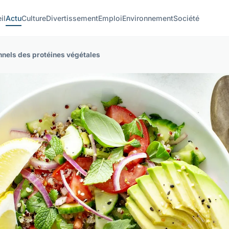
il
Actu
Culture
Divertissement
Emploi
Environnement
Société
onnels des protéines végétales