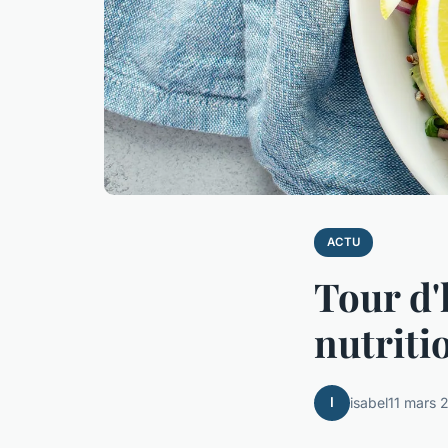
ACTU
Tour d'
nutriti
I
isabel
11 mars 