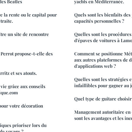
des Beatles
yachts en Méditerranée.
re la rente ou le capital pour
Quels sont les bienfaits des 
traite.
capacités personnelles ?
re un site de rencontre
Quelles sont les procédures
d'épaves de voitures à Lamo
e Perrot propose-t-elle des
Comment se positionne Mét
aux autres plateformes de 
d'applications web ?
ritz et ses atouts.
Quelles sont les stratégies 
infaillibles pour gagner au j
vie grâce aux conseils
tique.com
Quel type de guitare choisi
 pour votre décoration
Management autoritaire en 
sont les avantages et les in
iques prioriser lors du
 de voyage ?