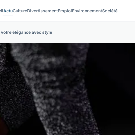
il
Actu
Culture
Divertissement
Emploi
Environnement
Société
 votre élégance avec style