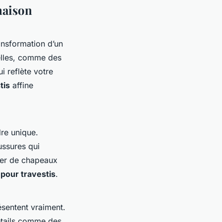
naison
ransformation d’un
elles, comme des
i reflète votre
tis
affine
dre unique.
ussures qui
ier de chapeaux
 pour travestis
.
ésentent vraiment.
étails comme des