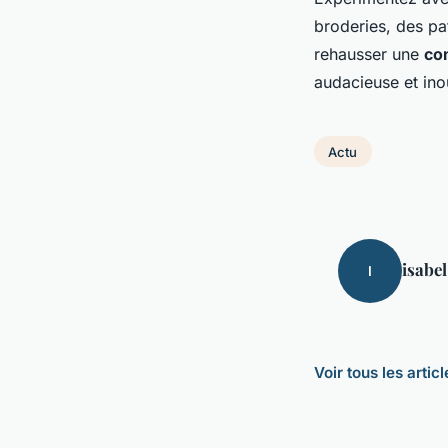
broderies, des pa
rehausser une
co
audacieuse et ino
Actu
isabel
I
Voir tous les artic