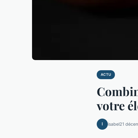
ACTU
Combina
votre é
I
isabel
21 déce