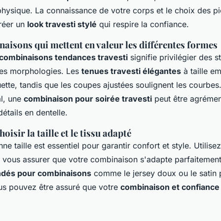
physique. La connaissance de votre corps et le choix des p
réer un
look travesti stylé
qui respire la confiance.
naisons qui mettent en valeur les différentes formes
combinaisons tendances travesti
signifie privilégier des s
les morphologies. Les
tenues travesti élégantes
à taille e
uette, tandis que les coupes ajustées soulignent les courbes
l, une
combinaison pour soirée travesti
peut être agrémen
étails en dentelle.
oisir la taille et le tissu adapté
ne taille est essentiel pour garantir confort et style. Utilis
ur vous assurer que votre combinaison s'adapte parfaitemen
dés pour combinaisons
comme le jersey doux ou le satin 
ous pouvez être assuré que votre
combinaison et confiance 