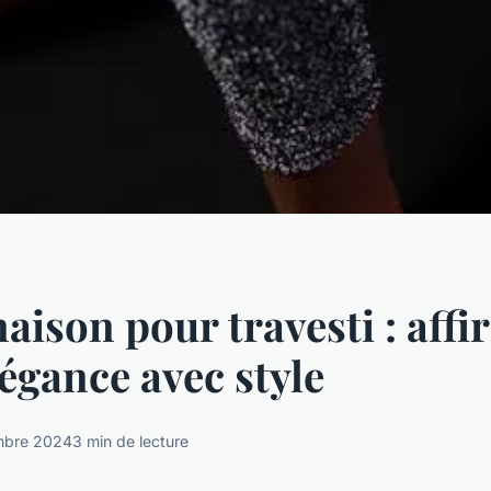
ison pour travesti : affi
légance avec style
mbre 2024
3 min de lecture