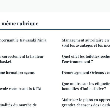
a même rubrique
ncernant le Kawasaki Ninja
Management autoritaire en 
sont les avantages et les in
r correctement la hauteur
Quel effet les toilettes sèch
 basket
l'environnement ?
une formation agence
Déménagement Orléans : cri
Que mettre sur les étiquett
 savoir concernant la KTM
bouteilles d'huile d'olive ?
Maîtrisez le piano en appre
ctualités du marché de
grandes chansons des Beatl