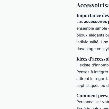
Accessoiris
Importance des
Les
accessoires 
ensemble simple
bijoux élégants o
individualité. U
davantage ce sty
Idées d’accesso
Il existe d'innom
Pensez à intégrer
attirent le regard
sophistiqués ou d
Comment person
Personnaliser vot
Expérimentez av