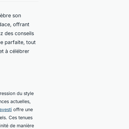
lèbre son
dace, offrant
z des conseils
e parfaite, tout
et à célébrer
ression du style
nces actuelles,
avesti
offre une
els. Ces tenues
inité de manière