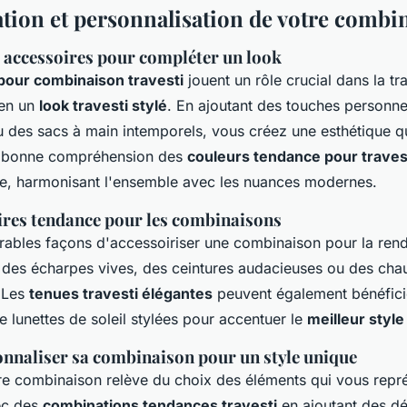
ation et personnalisation de votre combi
 accessoires pour compléter un look
pour combinaison travesti
jouent un rôle crucial dans la t
 en un
look travesti stylé
. En ajoutant des touches personn
u des sacs à main intemporels, vous créez une esthétique qu
ne bonne compréhension des
couleurs tendance pour traves
le, harmonisant l'ensemble avec les nuances modernes.
ires tendance pour les combinaisons
brables façons d'accessoiriser une combinaison pour la ren
 des écharpes vives, des ceintures audacieuses ou des cha
. Les
tenues travesti élégantes
peuvent également bénéfic
e lunettes de soleil stylées pour accentuer le
meilleur style
naliser sa combinaison pour un style unique
re combinaison relève du choix des éléments qui vous repr
ec des
combinations tendances travesti
en ajoutant des d