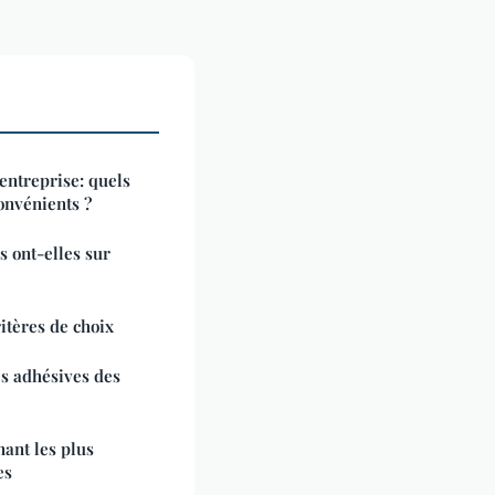
entreprise: quels
convénients ?
es ont-elles sur
tères de choix
es adhésives des
nant les plus
es