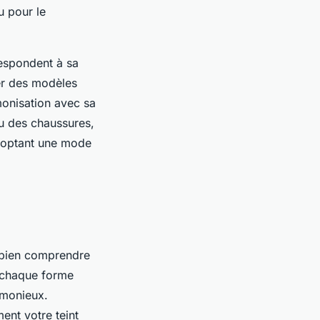
u pour le
respondent à sa
er des modèles
monisation avec sa
ou des chaussures,
 adoptant une mode
de bien comprendre
à chaque forme
armonieux.
ent votre teint