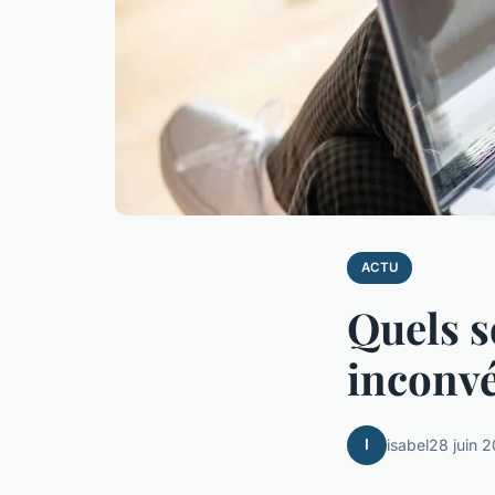
ACTU
Quels s
inconvé
I
isabel
28 juin 