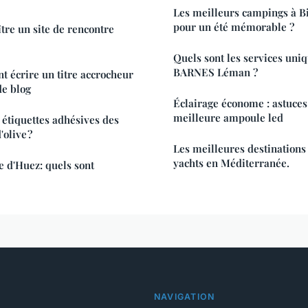
Les meilleurs campings à Bi
pour un été mémorable ?
re un site de rencontre
Quels sont les services uniq
BARNES Léman ?
 écrire un titre accrocheur
de blog
Éclairage économe : astuces
meilleure ampoule led
 étiquettes adhésives des
'olive ?
Les meilleures destinations 
yachts en Méditerranée.
 d'Huez: quels sont
NAVIGATION