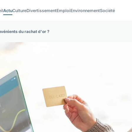
il
Actu
Culture
Divertissement
Emploi
Environnement
Société
nvénients du rachat d'or ?