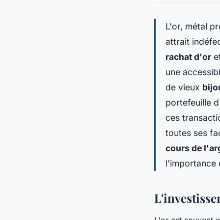
L'or, métal p
attrait indéfe
rachat d'or
et
une accessibi
de vieux
bijo
portefeuille d
ces transacti
toutes ses fa
cours de l'ar
l'importance
L'investisse
L'or est souvent