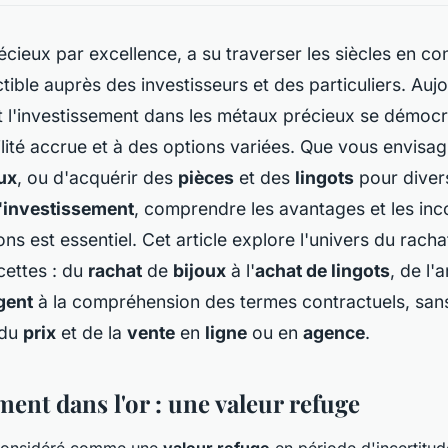
récieux par excellence, a su traverser les siècles en c
ctible auprès des investisseurs et des particuliers. Aujo
 l'investissement dans les métaux précieux se démocr
lité accrue et à des options variées. Que vous envisa
ux
, ou d'acquérir des
pièces
et des
lingots
pour divers
'
investissement
, comprendre les avantages et les in
ons est essentiel. Cet article explore l'univers du rach
cettes : du
rachat
de
bijoux
à l'
achat de lingots
, de l'
gent
à la compréhension des termes contractuels, sans
 du
prix
et de la
vente
en
ligne
ou en
agence
.
ment dans l'or : une valeur refuge
 considéré comme une
valeur refuge
en période d'incertitu