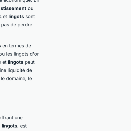
estissement
ou
s
et
lingots
sont
t pas de perdre
es en termes de
u les lingots d'or
s
et
lingots
peut
ne liquidité de
 le domaine, le
offrant une
u
lingots
, est