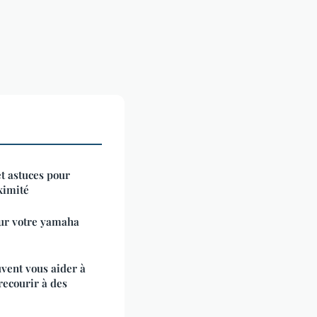
et astuces pour
ximité
ur votre yamaha
vent vous aider à
recourir à des