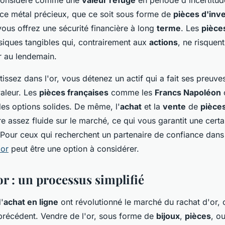
 ce métal précieux, que ce soit sous forme de
pièces d'inv
vous offrez une sécurité financière à long
terme
. Les
pièce
iques tangibles qui, contrairement aux
actions
, ne risquen
ur au lendemain.
issez dans l'or, vous détenez un actif qui a fait ses preuv
aleur. Les
pièces françaises
comme les
Francs Napoléon
o
 des options solides. De même, l'
achat
et la
vente
de
pièce
e assez fluide sur le marché, ce qui vous garantit une certai
 Pour ceux qui recherchent un partenaire de confiance dans
 or
peut être une option à considérer.
or : un processus simplifié
'
achat en ligne
ont révolutionné le marché du rachat d'or, 
récédent. Vendre de l'or, sous forme de
bijoux
,
pièces
, o