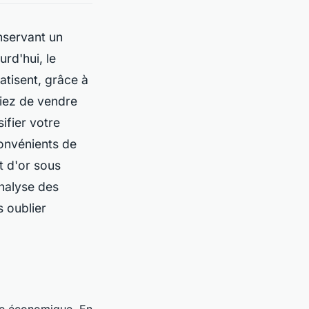
onservant un
urd'hui, le
atisent, grâce à
giez de vendre
ifier votre
convénients de
at d'or sous
analyse des
 oublier
de économique. En